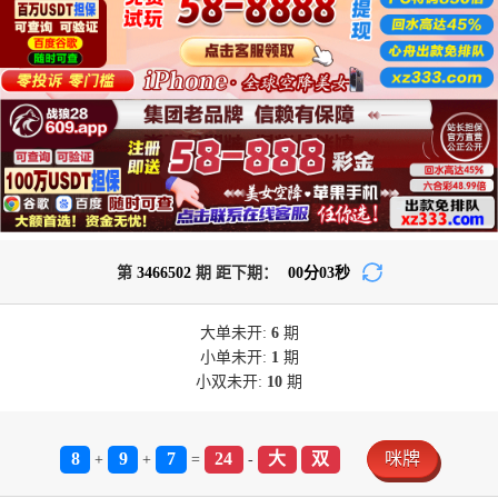
第
3466502
期 距下期：
00
分
03
秒
大单
未开:
6
期
小单
未开:
1
期
小双
未开:
10
期
8
9
7
24
大
双
咪牌
+
+
=
-